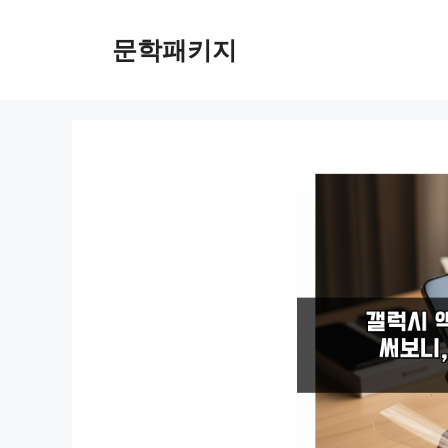
컨
텐
문학패키지
츠
로
건
너
뛰
기