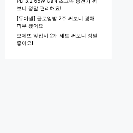
PD 3.2 65W GaN 초고속 충전기 써
보니 정말 편리해요!
[듀이셀] 글로잉밤 2주 써보니 광채
피부 됐어요
오데뜨 앞접시 2개 세트 써보니 정말
좋아요!