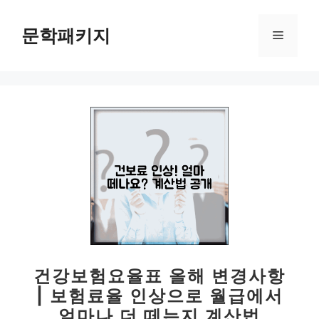
컨
텐
문학패키지
메
츠
로
뉴
건
너
뛰
기
건강보험요율표 올해 변경사항
| 보험료율 인상으로 월급에서
얼마나 더 떼는지 계산법