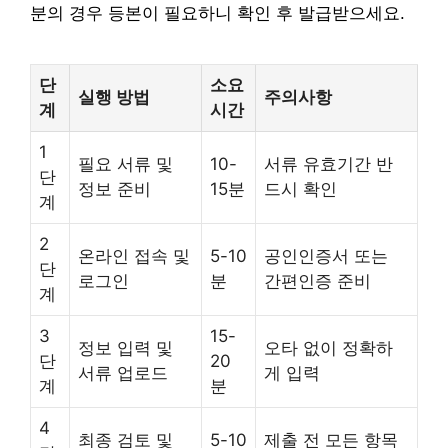
분의 경우 등본이 필요하니 확인 후 발급받으세요.
단
소요
실행 방법
주의사항
계
시간
1
필요 서류 및
10-
서류 유효기간 반
단
정보 준비
15분
드시 확인
계
2
온라인 접속 및
5-10
공인인증서 또는
단
로그인
분
간편인증 준비
계
3
15-
정보 입력 및
오타 없이 정확하
단
20
서류 업로드
게 입력
계
분
4
최종 검토 및
5-10
제출 전 모든 항목