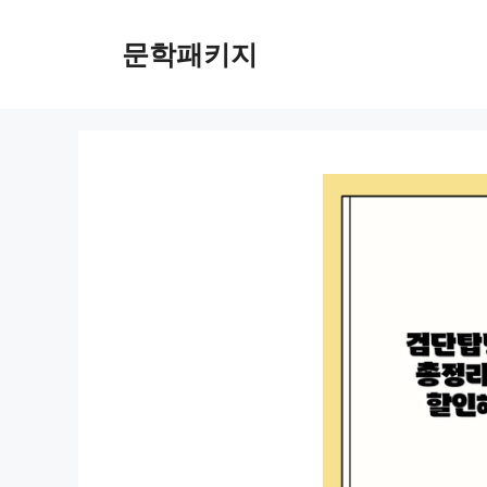
컨
텐
문학패키지
츠
로
건
너
뛰
기