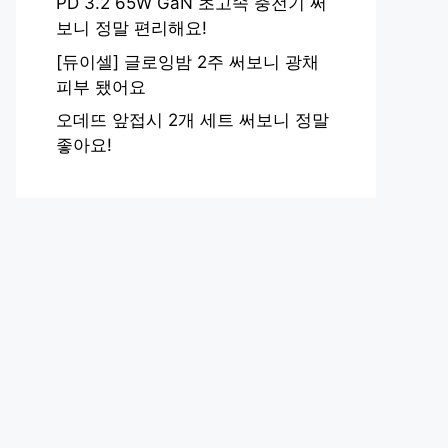
PD 3.2 65W GaN 초고속 충전기 써
보니 정말 편리해요!
[듀이셀] 글로잉밤 2주 써보니 광채
피부 됐어요
오데뜨 앞접시 2개 세트 써보니 정말
좋아요!