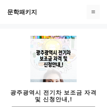
컨
텐
문학패키지
메
츠
로
뉴
건
너
뛰
기
광주광역시 전기차 보조금 자격
및 신청안내,!