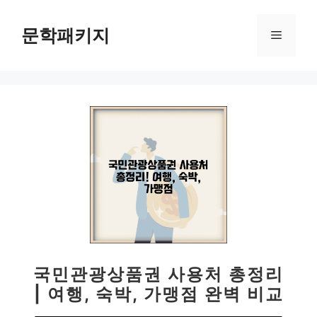
컨
텐
문학패키지
메
츠
로
뉴
건
너
뛰
기
국민관광상품권 사용처 총정리
| 여행, 숙박, 가맹점 완벽 비교