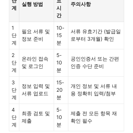
단
요
실행 방법
주의사항
계
시
간
1
10-
필요 서류 및
서류 유효기간 (발급일
단
15
정보 준비
로부터 3개월) 확인
계
분
2
5-
온라인 접속
공인인증서 또는 간편
단
10
및 로그인
인증 수단 준비
계
분
3
15-
정보 입력 및
개인 정보 및 서류 내
단
20
서류 업로드
용 정확히 입력/첨부
계
분
4
5-
최종 검토 및
제출 전 모든 항목 재
단
10
제출
확인 필수
계
분