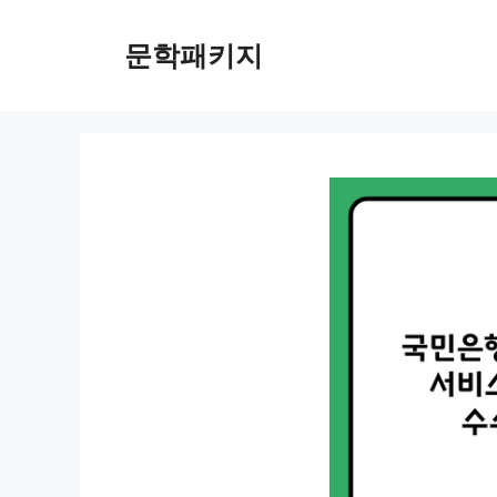
컨
텐
문학패키지
츠
로
건
너
뛰
기