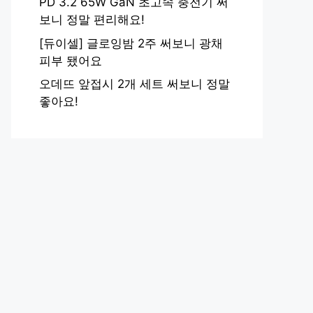
PD 3.2 65W GaN 초고속 충전기 써
보니 정말 편리해요!
[듀이셀] 글로잉밤 2주 써보니 광채
피부 됐어요
오데뜨 앞접시 2개 세트 써보니 정말
좋아요!