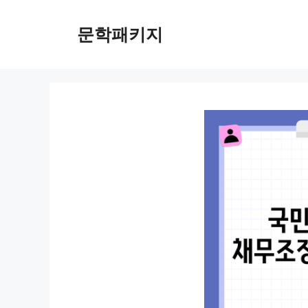
컨
텐
문학패키지
츠
로
건
너
뛰
기