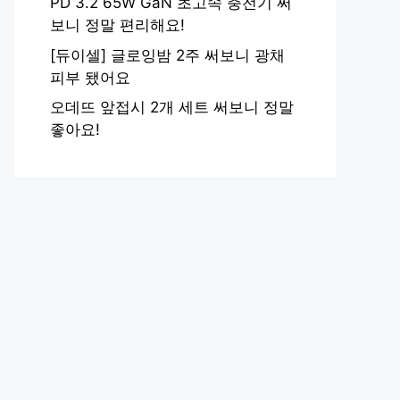
PD 3.2 65W GaN 초고속 충전기 써
보니 정말 편리해요!
[듀이셀] 글로잉밤 2주 써보니 광채
피부 됐어요
오데뜨 앞접시 2개 세트 써보니 정말
좋아요!