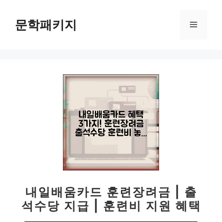
컨
텐
문학패키지
메
츠
로
뉴
건
너
뛰
기
내일배움카드 훈련장려금 | 출
석수당 지급 | 훈련비 지원 혜택