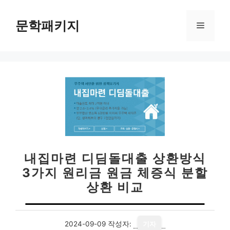
컨
텐
문학패키지
메
츠
로
뉴
건
너
뛰
기
내집마련 디딤돌대출 상환방식
3가지 원리금 원금 체증식 분할
상환 비교
2024-09-09
작성자:
기자