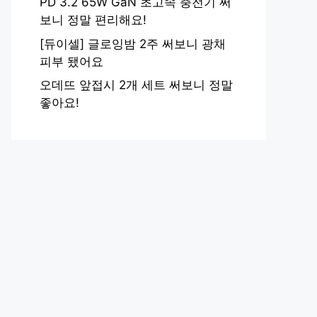
PD 3.2 65W GaN 초고속 충전기 써
보니 정말 편리해요!
[듀이셀] 글로잉밤 2주 써보니 광채
피부 됐어요
오데뜨 앞접시 2개 세트 써보니 정말
좋아요!