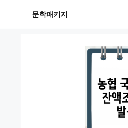
컨
텐
문학패키지
츠
로
건
너
뛰
기