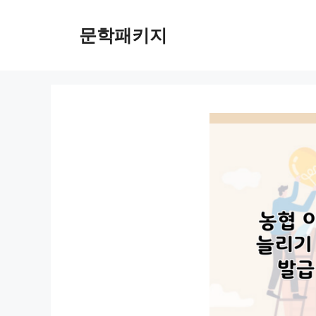
컨
텐
문학패키지
츠
로
건
너
뛰
기