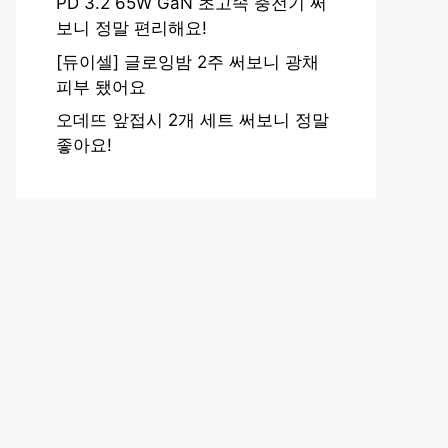
PD 3.2 65W GaN 초고속 충전기 써
보니 정말 편리해요!
[듀이셀] 글로잉밤 2주 써보니 광채
피부 됐어요
오데뜨 앞접시 2개 세트 써보니 정말
좋아요!