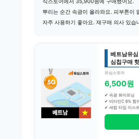
식스토어
에서 35,900원에 구매했어요.
뿌리는 순간
속광
이 올라와요. 피부톤이 
자주 사용하기 좋아요. 재구매 의사 있습
베트남유심 
심칩구매 
유심스토어
6,500원
✔ 속광 화이트닝
✔ 비타민C 8% 함
✔ 세럼 타입 미스