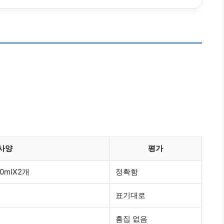
사양
평가
0mlX2개
정확함
표기대로
흠집 없음