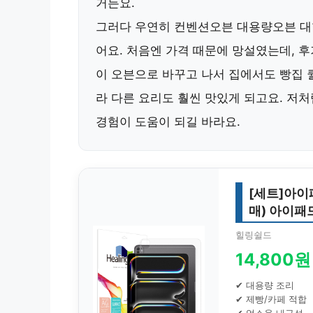
거든요.
그러다 우연히
컨벤션오븐 대용량오븐 대
어요. 처음엔 가격 때문에 망설였는데, 
이 오븐으로 바꾸고 나서 집에서도 빵집 
라 다른 요리도 훨씬 맛있게 되고요. 저
경험이 도움이 되길 바라요.
[세트]아이
매) 아이패드
힐링쉴드
14,800원
✔ 대용량 조리
✔ 제빵/카페 적합