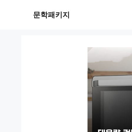
컨
텐
문학패키지
츠
로
건
너
뛰
기