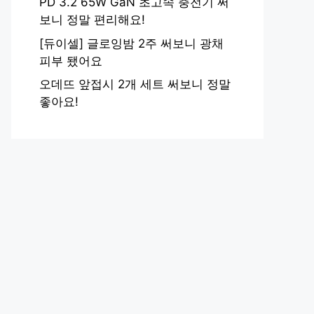
PD 3.2 65W GaN 초고속 충전기 써
보니 정말 편리해요!
[듀이셀] 글로잉밤 2주 써보니 광채
피부 됐어요
오데뜨 앞접시 2개 세트 써보니 정말
좋아요!