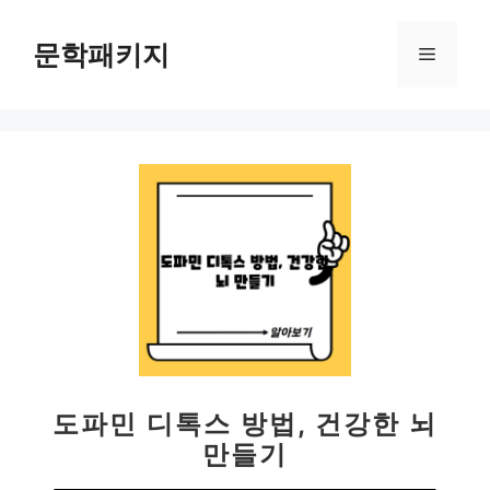
컨
텐
문학패키지
메
츠
로
뉴
건
너
뛰
기
도파민 디톡스 방법, 건강한 뇌
만들기