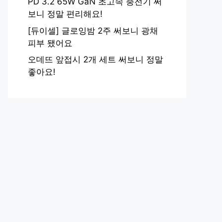
PD 3.2 65W GaN 초고속 충전기 써
보니 정말 편리해요!
[듀이셀] 글로잉밤 2주 써보니 광채
피부 됐어요
오데뜨 앞접시 2개 세트 써보니 정말
좋아요!