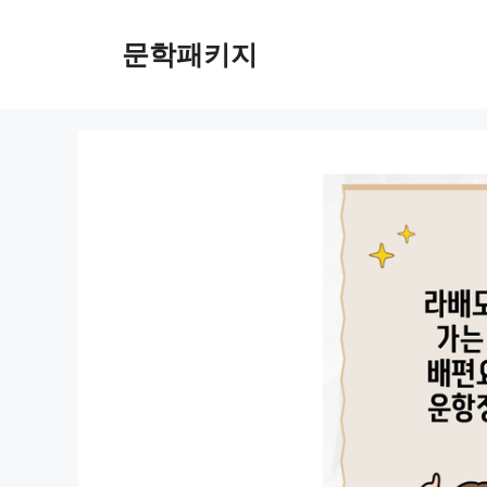
컨
텐
문학패키지
츠
로
건
너
뛰
기