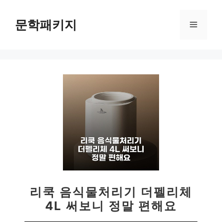
컨
텐
문학패키지
메
츠
로
뉴
건
너
뛰
기
리쿡 음식물처리기 더펠리체
4L 써보니 정말 편해요