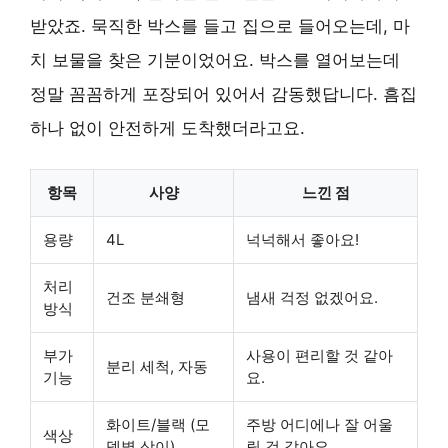
받았죠. 묵직한 박스를 들고 집으로 들어오는데, 마
치 보물을 찾은 기분이었어요. 박스를 열어보는데
정말 꼼꼼하게 포장되어 있어서 감동했답니다. 흠집
하나 없이 안전하게 도착했더라고요.
항목
사양
느낀 점
용량
4L
넉넉해서 좋아요!
처리
건조 분쇄형
냄새 걱정 없겠어요.
방식
부가
사용이 편리할 것 같아
분리 세척, 자동
기능
요.
화이트/블랙 (모
주방 어디에나 잘 어울
색상
델별 상이)
릴 것 같아요.