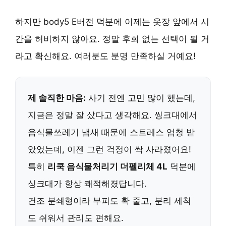
하지만 body5 E버전 덕분에 이제는 옷장 앞에서 시
간을 허비하지 않아요.
정말 후회 없는 선택
이 될 거
라고 확신해요. 여러분도 분명 만족하실 거예요!
제 솔직한 마음:
사기 전엔 고민 많이 했는데,
지금은 정말 잘 샀다고 생각해요. 씽크대에서
음식물쓰레기 냄새 때문에 스트레스 엄청 받
았었는데, 이젠 그런 걱정이 싹 사라졌어요!
특히
리쿡 음식물처리기 더펠리체 4L
덕분에
싱크대가 항상 쾌적해졌답니다.
건조 분쇄형이라 부피도 확 줄고, 분리 세척
도 쉬워서 관리도 편해요.