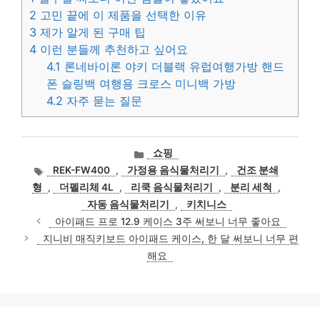
2
고민 끝에 이 제품을 선택한 이유
3
제가 알게 된 구매 팁
4
이런 분들께 추천하고 싶어요
4.1
론네바이론 야키 더블랙 유럽여행가방 핸드
폰 슬링백 여행용 크로스 미니백 가방
4.2
자주 묻는 질문
카
쇼핑
테
태
REK-FW400
,
가정용 음식물처리기
,
건조 분쇄
고
그
형
,
더펠리체 4L
,
리쿡 음식물처리기
,
분리 세척
,
리
자동 음식물처리기
,
키치니스
아이패드 프로 12.9 케이스 3주 써보니 너무 좋아요
지니비 매직키보드 아이패드 케이스, 한 달 써보니 너무 편
해요