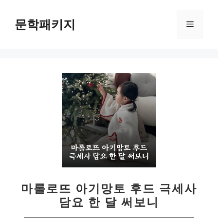
컨
텐
문학패키지
메
츠
로
뉴
건
너
뛰
기
마롤로뜨 아기망토 후드 극세사
담요 한 달 써보니