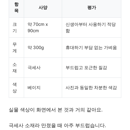
항
사양
평가
목
크
약 70cm x
신생아부터 사용하기 적당
기
90cm
함
무
약 300g
휴대하기 부담 없는 가벼움
게
소
극세사
부드럽고 포근한 질감
재
색
베이지
사진과 동일한 차분한 색감
상
실물 색상이 화면에서 본 것과 거의 같아요.
극세사 소재
라 만졌을 때 아주 부드럽습니다.