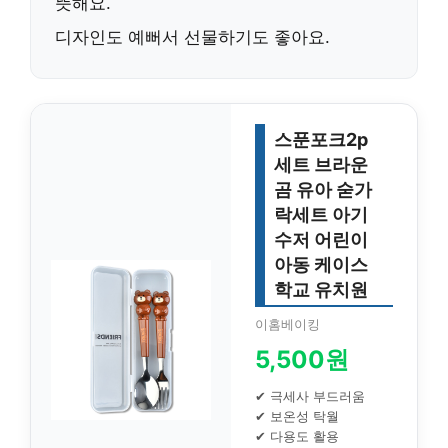
뜻해요.
디자인도 예뻐서 선물하기도 좋아요.
스푼포크2p
세트 브라운
곰 유아 숟가
락세트 아기
수저 어린이
아동 케이스
학교 유치원
이홈베이킹
5,500원
✔ 극세사 부드러움
✔ 보온성 탁월
✔ 다용도 활용