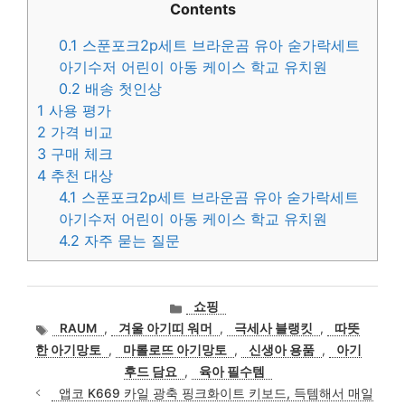
Contents
0.1
스푼포크2p세트 브라운곰 유아 숟가락세트
아기수저 어린이 아동 케이스 학교 유치원
0.2
배송 첫인상
1
사용 평가
2
가격 비교
3
구매 체크
4
추천 대상
4.1
스푼포크2p세트 브라운곰 유아 숟가락세트
아기수저 어린이 아동 케이스 학교 유치원
4.2
자주 묻는 질문
카
쇼핑
테
태
RAUM
,
겨울 아기띠 워머
,
극세사 블랭킷
,
따뜻
고
그
한 아기망토
,
마롤로뜨 아기망토
,
신생아 용품
,
아기
리
후드 담요
,
육아 필수템
앱코 K669 카일 광축 핑크화이트 키보드, 득템해서 매일