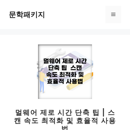
컨
텐
문학패키지
메
츠
로
뉴
건
너
뛰
기
멀웨어 제로 시간 단축 팁 | 스
캔 속도 최적화 및 효율적 사용
법