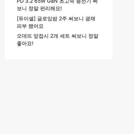
PD 3.2 65W GaN 초고속 충전기 써
보니 정말 편리해요!
[듀이셀] 글로잉밤 2주 써보니 광채
피부 됐어요
오데뜨 앞접시 2개 세트 써보니 정말
좋아요!