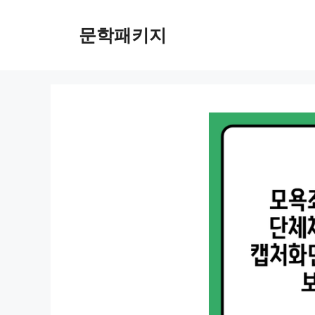
컨
텐
문학패키지
츠
로
건
너
뛰
기