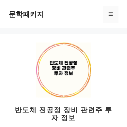
컨
텐
문학패키지
메
츠
로
뉴
건
너
뛰
기
반도체 전공정 장비 관련주 투
자 정보