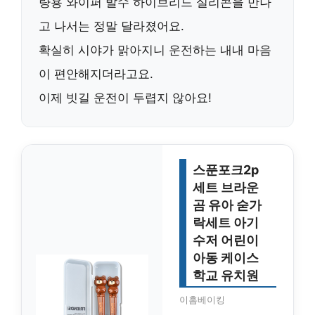
량용 와이퍼 발수 하이브리드 실리콘
을 만나
고 나서는 정말 달라졌어요.
확실히 시야가 맑아지니 운전하는 내내 마음
이 편안해지더라고요.
이제 빗길 운전이 두렵지 않아요!
스푼포크2p
세트 브라운
곰 유아 숟가
락세트 아기
수저 어린이
아동 케이스
학교 유치원
이홈베이킹