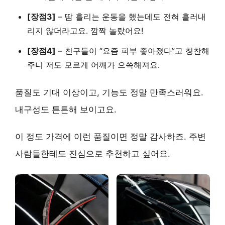
[장점3]
– 땀 흘리는 운동을 했는데도
전혀 흘러내
리지 않더라고요
. 깜짝 놀랐어요!
[장점4]
– 친구들이 “요즘 피부 좋아졌다”고
칭찬해
주니
저도 모르게 어깨가 으쓱해져요.
품질도 기대 이상이고, 기능도 정말 만족스러워요.
내구성도 튼튼해 보이고요.
이 정도 가격에 이런 품질이면 정말 감사하죠. 주변
사람들한테도
진심으로 추천
하고 싶어요.