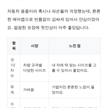
자동차 용품이라 혹시나 파손될까 걱정했는데, 튼튼
한 에어캡으로 빈틈없이 감싸져 있어서 안심이었어
요. 깔끔한 포장에 첫인상이 아주 좋았답니다.
항
사양
느낀 점
목
크
기/
차량 규격별
내 차에 딱 맞는 사이즈를 고
치
다양한 사이즈
를 수 있어서 좋았어요.
수
무
가볍지만 튼튼한 느낌이 들
가벼움
게
었어요.
소