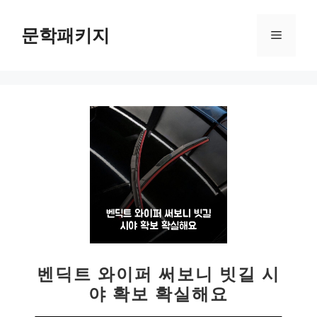
컨
텐
문학패키지
메
츠
로
뉴
건
너
뛰
기
벤딕트 와이퍼 써보니 빗길 시
야 확보 확실해요