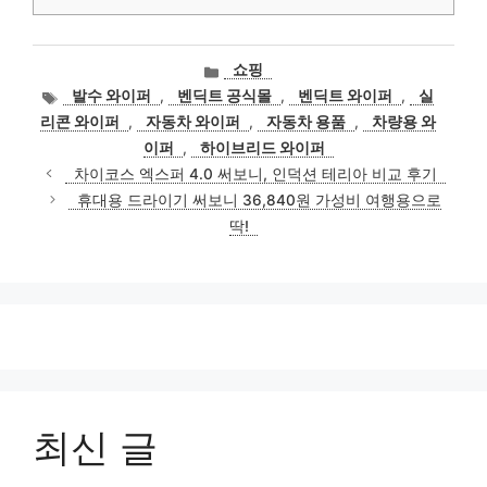
카
쇼핑
테
태
발수 와이퍼
,
벤딕트 공식몰
,
벤딕트 와이퍼
,
실
고
그
리콘 와이퍼
,
자동차 와이퍼
,
자동차 용품
,
차량용 와
리
이퍼
,
하이브리드 와이퍼
차이코스 엑스퍼 4.0 써보니, 인덕션 테리아 비교 후기
휴대용 드라이기 써보니 36,840원 가성비 여행용으로
딱!
최신 글