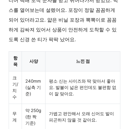
디어 택배 도착 문자를 받고 뛰어나가서 받았죠. 박
스를 열어보는데 설렜어요. 포장이 정말 꼼꼼하게
되어 있더라고요. 얇은 비닐 포장과 뽁뽁이로 꼼꼼
하게 감싸져 있어서 상품이 안전하게 도착할 수 있
도록 신경 쓴 티가 팍팍 났어요.
항
사양
느낀 점
목
크
240mm
평소 신는 사이즈와 딱 맞아서 좋아
기/
(실측 기
요. 발볼이 넓은 편인데도 불편함 없
치
준)
이 잘 맞아요.
수
약 250g
무
가볍고 편안해서 오래 신어도 발이
(한 짝
게
피곤하지 않을 것 같아요.
기준)