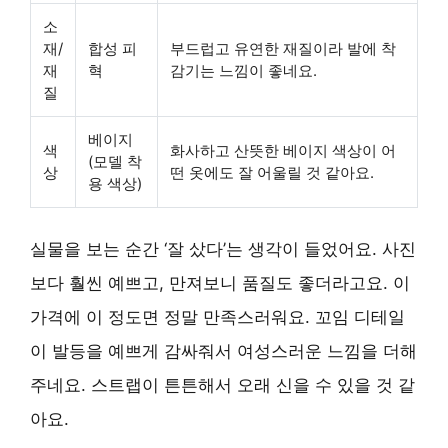
소
재/
합성 피
부드럽고 유연한 재질이라 발에 착
재
혁
감기는 느낌이 좋네요.
질
베이지
색
화사하고 산뜻한 베이지 색상이 어
(모델 착
상
떤 옷에도 잘 어울릴 것 같아요.
용 색상)
실물을 보는 순간 ‘잘 샀다’는 생각이 들었어요. 사진
보다 훨씬 예쁘고, 만져보니 품질도 좋더라고요. 이
가격에 이 정도면 정말 만족스러워요. 꼬임 디테일
이 발등을 예쁘게 감싸줘서 여성스러운 느낌을 더해
주네요. 스트랩이 튼튼해서 오래 신을 수 있을 것 같
아요.