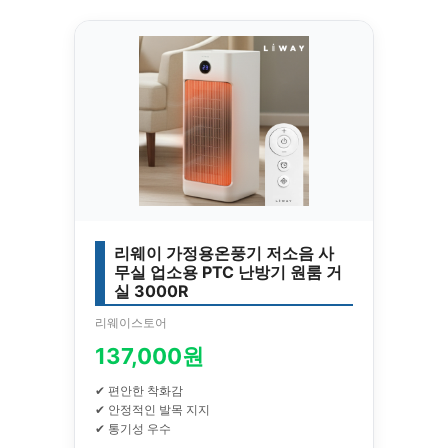
리웨이 가정용온풍기 저소음 사
무실 업소용 PTC 난방기 원룸 거
실 3000R
리웨이스토어
137,000원
✔ 편안한 착화감
✔ 안정적인 발목 지지
✔ 통기성 우수