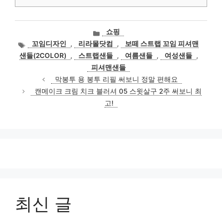
카
쇼핑
테
태
꼬임디자인
,
리라몰닷컴
,
보떼 스트랩 꼬임 피셔맨
고
그
샌들(2COLOR)
,
스트랩샌들
,
여름샌들
,
여성샌들
,
리
피셔맨샌들
막봉투 용 봉투 리필 써보니 정말 편해요
캔메이크 크림 치크 블러셔 05 스윗살구 2주 써보니 최
고!
최신 글