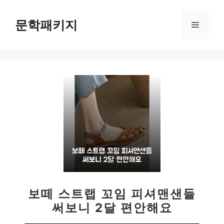
컨
텐
문학패키지
메
츠
로
뉴
건
너
뛰
기
보떼 스트랩 꼬임 피셔맨샌들
써보니 2달 편안해요