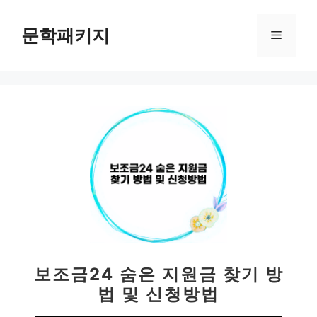
컨
텐
문학패키지
메
츠
로
뉴
건
너
뛰
기
보조금24 숨은 지원금 찾기 방
법 및 신청방법