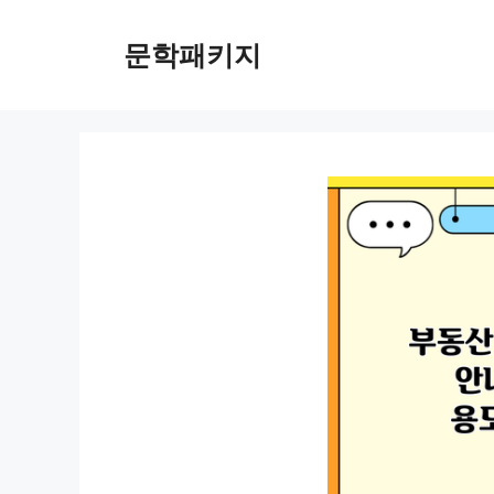
컨
텐
문학패키지
츠
로
건
너
뛰
기