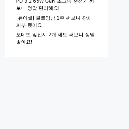
PD 3.2 65W GaN 초고속 충전기 써
보니 정말 편리해요!
[듀이셀] 글로잉밤 2주 써보니 광채
피부 됐어요
오데뜨 앞접시 2개 세트 써보니 정말
좋아요!