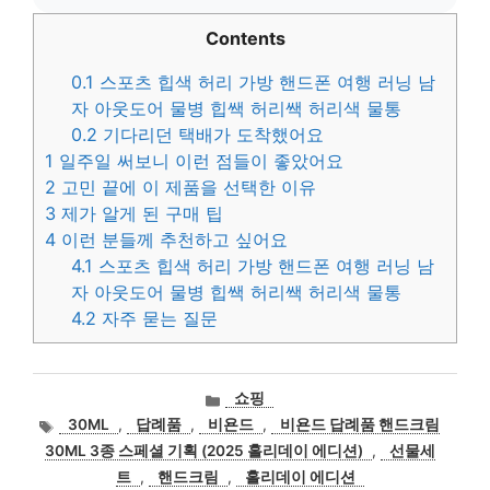
Contents
0.1
스포츠 힙색 허리 가방 핸드폰 여행 러닝 남
자 아웃도어 물병 힙쌕 허리쌕 허리색 물통
0.2
기다리던 택배가 도착했어요
1
일주일 써보니 이런 점들이 좋았어요
2
고민 끝에 이 제품을 선택한 이유
3
제가 알게 된 구매 팁
4
이런 분들께 추천하고 싶어요
4.1
스포츠 힙색 허리 가방 핸드폰 여행 러닝 남
자 아웃도어 물병 힙쌕 허리쌕 허리색 물통
4.2
자주 묻는 질문
카
쇼핑
테
태
30ML
,
답례품
,
비욘드
,
비욘드 답례품 핸드크림
고
그
30ML 3종 스페셜 기획 (2025 홀리데이 에디션)
,
선물세
리
트
,
핸드크림
,
홀리데이 에디션