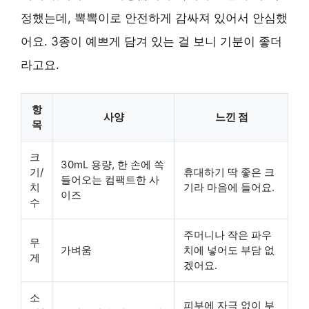
정했는데, 뽁뽁이로 안전하게 감싸져 있어서 안심했
어요. 3종이 예쁘게 담겨 있는 걸 보니 기분이 좋더
라고요.
항
사양
느낀 점
목
크
30mL 용량, 한 손에 쏙
기/
휴대하기 딱 좋은 크
들어오는 컴팩트한 사
치
기라 마음에 들어요.
이즈
수
주머니나 작은 파우
무
가벼움
치에 넣어도 부담 없
게
겠어요.
소
피부에 자극 없이 부