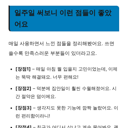
일주일 써보니 이런 점들이 좋았
어요
매일 사용하면서 느낀 점들을 정리해봤어요. 쓰면
쓸수록 만족스러운 부분들이 있더라고요.
[장점1]
–
매일 아침 뭘 입을지 고민이었는데
, 이제
는 뚝딱 해결돼요. 너무 편해요!
[장점2]
–
덕분에 집안일이 훨씬 수월해졌어요.
시
간 절약은 덤이에요.
[장점3]
–
생각지도 못한 기능에 깜짝 놀랐어요.
이
런 편리함이라니!
[장점4]
–
친구가 어디서 샀냐고 계속 물어봐요.
괜