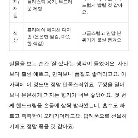
재/
플라스틱 용기, 부드러
드럽게 발릴 것 같아
재
운 제형
요.
질
홀리데이 에디션 디자
색
고급스럽고 연말 분
인 (은은한 펄감, 따뜻
상
위기가 물씬 풍겨요.
한 색감)
실물을 보는 순간 ‘잘 샀다’는 생각이 들었어요. 사진
보다 훨씬 예쁘고, 만져보니 품질도 좋더라고요. 이
가격에 이 정도면 정말 만족스러워요. 뚜껑을 열어
보니 은은하게 퍼지는 향기가 너무 좋았어요. 첫 번
째 핸드크림을 손등에 살짝 발라봤는데, 흡수도 빠
르고 촉촉함이 오래가더라고요. 답례품으로 선물하
기에도 정말 좋을 것 같아요.