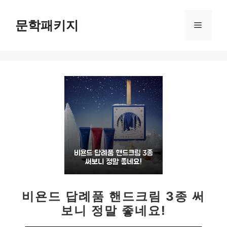
컨
텐
문학패키지
메
츠
로
뉴
건
너
뛰
기
비욘드 답례품 핸드크림 3종 써
보니 정말 좋네요!