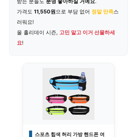
받는 분들도
분명 좋아하실 거예요
.
가격도
11,550원
으로 부담 없어
정말 만족
스
러워요!
올 홀리데이 시즌,
고민 말고 이거 선물하세
요
!
스포츠 힙색 허리 가방 핸드폰 여