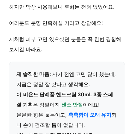
하지만 막상 사용해보니
후회는 전혀 없었어요.
여러분도 분명
만족하실 거라고 장담
해요!
저처럼 피부 고민 있으셨던 분들은 꼭 한번 경험해
보시길 바라요.
제 솔직한 마음:
사기 전엔 고민 많이 했는데,
지금은 정말 잘 샀다고 생각해요.
이
비욘드 답례품 핸드크림 30mL 3종 스페
셜 기획
은 정말이지
센스 만점
이에요!
은은한 향은 물론이고,
촉촉함이 오래 유지
되
니 손이 건조할 틈이 없답니다.