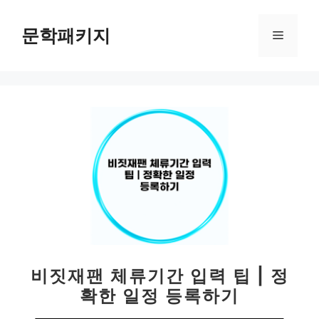
컨
텐
문학패키지
메
츠
로
뉴
건
너
뛰
기
비짓재팬 체류기간 입력 팁 | 정
확한 일정 등록하기