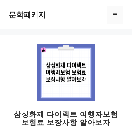
컨
텐
문학패키지
메
츠
로
뉴
건
너
뛰
기
삼성화재 다이렉트 여행자보험
보험료 보장사항 알아보자