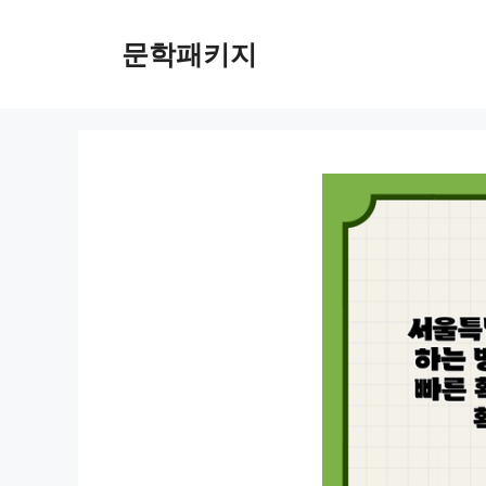
컨
텐
문학패키지
츠
로
건
너
뛰
기