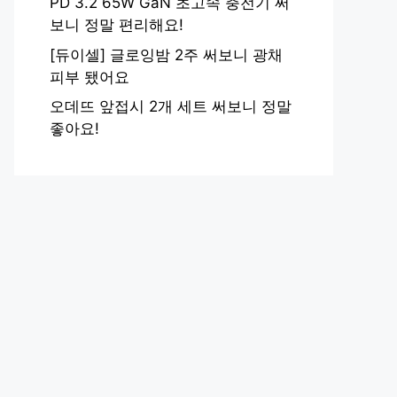
PD 3.2 65W GaN 초고속 충전기 써
보니 정말 편리해요!
[듀이셀] 글로잉밤 2주 써보니 광채
피부 됐어요
오데뜨 앞접시 2개 세트 써보니 정말
좋아요!