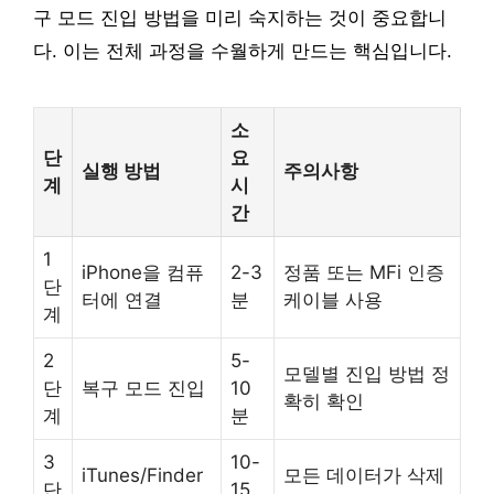
구 모드 진입 방법을 미리 숙지하는 것이 중요합니
다. 이는 전체 과정을 수월하게 만드는 핵심입니다.
소
단
요
실행 방법
주의사항
계
시
간
1
iPhone을 컴퓨
2-3
정품 또는 MFi 인증
단
터에 연결
분
케이블 사용
계
2
5-
모델별 진입 방법 정
단
복구 모드 진입
10
확히 확인
계
분
3
10-
iTunes/Finder
모든 데이터가 삭제
단
15