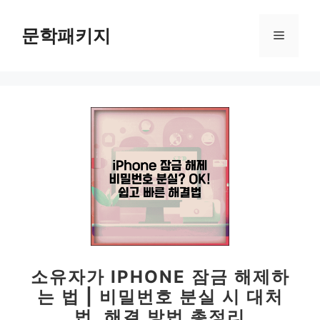
컨
텐
문학패키지
메
츠
로
뉴
건
너
뛰
기
소유자가 IPHONE 잠금 해제하
는 법 | 비밀번호 분실 시 대처
법, 해결 방법 총정리