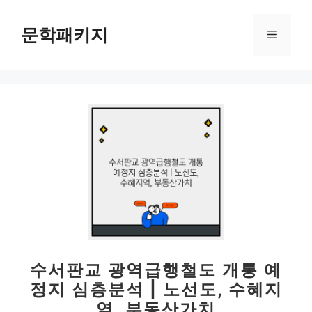
컨
텐
문학패키지
메
츠
로
뉴
건
너
뛰
기
수서판교 광역급행철도 개통 예
정지 심층분석 | 노선도, 수혜지
역, 부동산가치