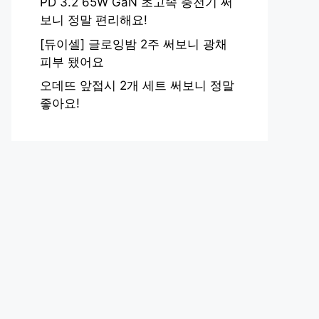
PD 3.2 65W GaN 초고속 충전기 써
보니 정말 편리해요!
[듀이셀] 글로잉밤 2주 써보니 광채
피부 됐어요
오데뜨 앞접시 2개 세트 써보니 정말
좋아요!