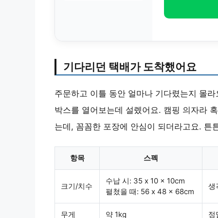
기다리던 택배가 도착했어요
주문하고 이틀 동안 얼마나 기다렸는지 몰라요
박스를 열어보는데 설렜어요. 캠핑 의자라 
는데, 꼼꼼한 포장에 안심이 되더라고요. 튼
항목
스펙
수납 시: 35 x 10 x 10cm
크기/치수
생
펼쳤을 때: 56 x 48 x 68cm
무게
약 1kg
정