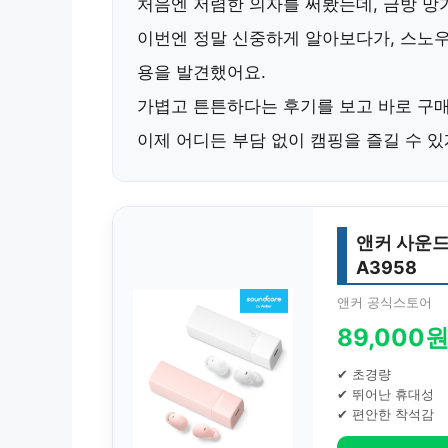
처음엔 저렴한 의자를 써봤는데, 금방 망
이번엔 정말 신중하게 알아보다가,
스노우
용
을 발견했어요.
가볍고 튼튼하다는 후기를 보고 바로 구매
이제 어디든 부담 없이 캠핑을 즐길 수 있
앤커 사운드
A3958
앤커 공식스토어
89,000
✔ 초경량
✔ 뛰어난 휴대성
✔ 편안한 착석감