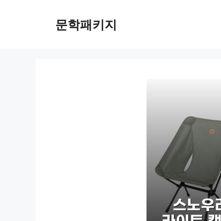
컨
텐
문학패키지
츠
로
건
너
뛰
기