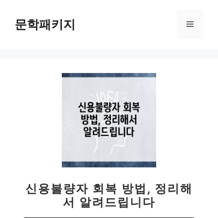
컨
텐
문학패키지
메
츠
로
뉴
건
너
뛰
기
신용불량자 회복 방법, 정리해
서 알려드립니다