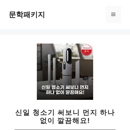
컨
텐
문학패키지
메
츠
로
뉴
건
너
뛰
기
신일 청소기 써보니 먼지 하나
없이 깔끔해요!