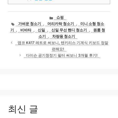
카
쇼핑
테
태
가벼운 청소기
,
머리카락 청소기
,
미니 소형 청소
고
그
기
,
비바타
,
신일
,
신일 무선 핸디 청소기
,
원룸 청
리
소기
,
차량용 청소기
앱코 K417 레트로 써보니, 텐키리스 기계식 키보드 정말
편해요!
다이슨 공기청정기 필터 써보니 3개월 후기!
최신 글