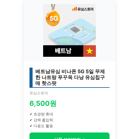
베트남유심 비나폰 5G 5일 무제
한 나트랑 푸꾸옥 다낭 유심칩구
매 핫스팟
유심스토어
6,500원
✔ 초경량 휴대
✔ 강력 흡입력
✔ 다용도 활용