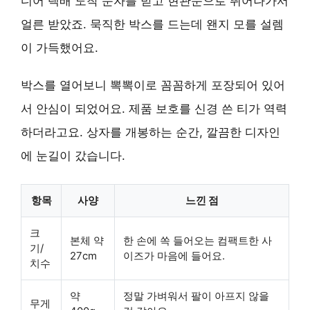
디어 택배 도착 문자를 받고 현관문으로 뛰어나가서
얼른 받았죠. 묵직한 박스를 드는데 왠지 모를 설렘
이 가득했어요.
박스를 열어보니 뽁뽁이로 꼼꼼하게 포장되어 있어
서 안심이 되었어요. 제품 보호를 신경 쓴 티가 역력
하더라고요. 상자를 개봉하는 순간, 깔끔한 디자인
에 눈길이 갔습니다.
항목
사양
느낀 점
크
본체 약
한 손에 쏙 들어오는 컴팩트한 사
기/
27cm
이즈가 마음에 들어요.
치수
약
정말 가벼워서 팔이 아프지 않을
무게