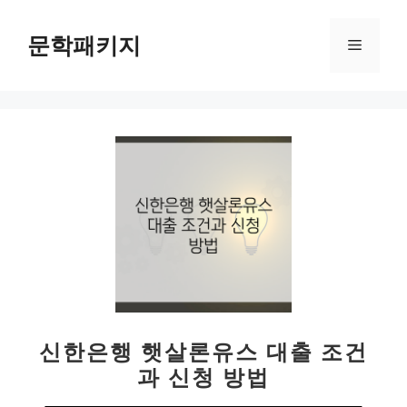
컨
텐
문학패키지
메
츠
로
뉴
건
너
뛰
기
신한은행 햇살론유스 대출 조건
과 신청 방법