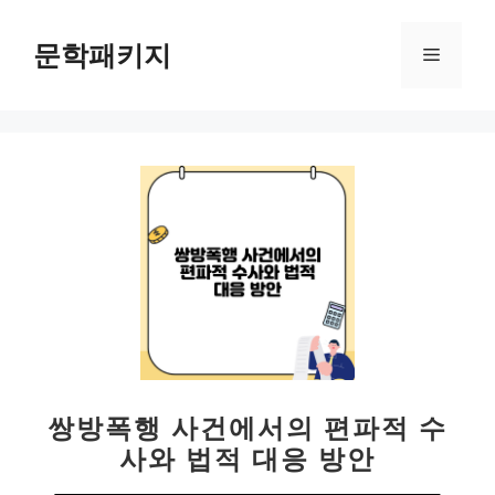
컨
텐
문학패키지
메
츠
로
뉴
건
너
뛰
기
쌍방폭행 사건에서의 편파적 수
사와 법적 대응 방안