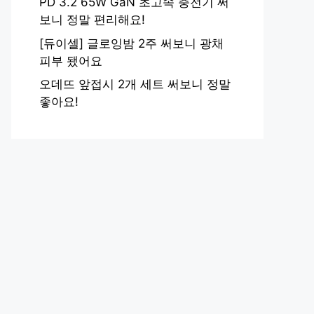
PD 3.2 65W GaN 초고속 충전기 써
보니 정말 편리해요!
[듀이셀] 글로잉밤 2주 써보니 광채
피부 됐어요
오데뜨 앞접시 2개 세트 써보니 정말
좋아요!