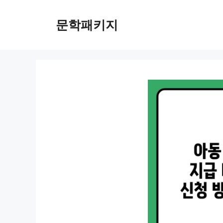
컨
텐
문학패키지
츠
로
건
너
뛰
기