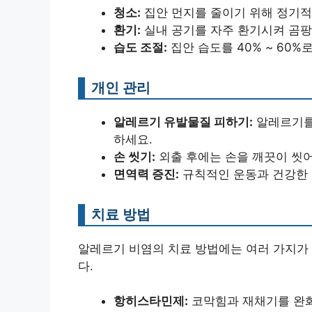
청소:
집안 먼지를 줄이기 위해 정기
환기:
실내 공기를 자주 환기시켜 곰팡
습도 조절:
집안 습도를 40% ~ 60
개인 관리
알레르기 유발물질 피하기:
알레르기를
하세요.
손 씻기:
외출 후에는 손을 깨끗이 씻어
면역력 증진:
규칙적인 운동과 건강한 
치료 방법
알레르기 비염의 치료 방법에는 여러 가지가 
다.
항히스타민제:
코막힘과 재채기를 완화