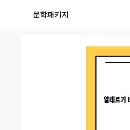
컨
텐
문학패키지
츠
로
건
너
뛰
기