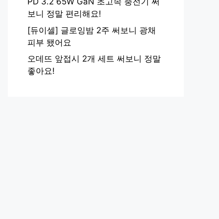
PD 3.2 65W GaN 초고속 충전기 써
보니 정말 편리해요!
[듀이셀] 글로잉밤 2주 써보니 광채
피부 됐어요
오데뜨 앞접시 2개 세트 써보니 정말
좋아요!