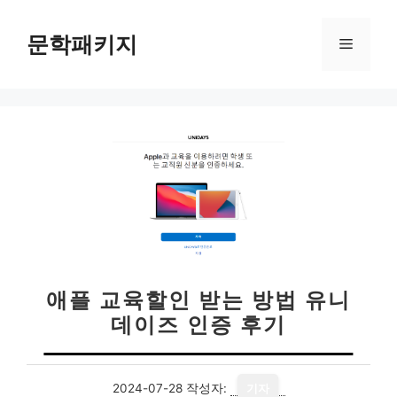
컨
텐
문학패키지
메
츠
로
뉴
건
너
뛰
기
애플 교육할인 받는 방법 유니
데이즈 인증 후기
2024-07-28
작성자:
기자