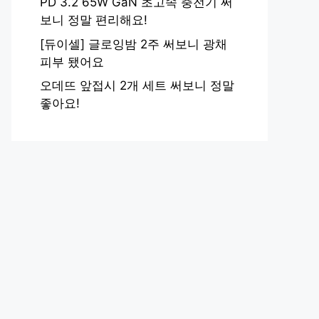
PD 3.2 65W GaN 초고속 충전기 써
보니 정말 편리해요!
[듀이셀] 글로잉밤 2주 써보니 광채
피부 됐어요
오데뜨 앞접시 2개 세트 써보니 정말
좋아요!