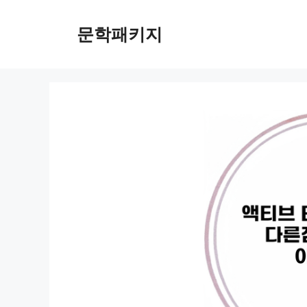
컨
텐
문학패키지
츠
로
건
너
뛰
기