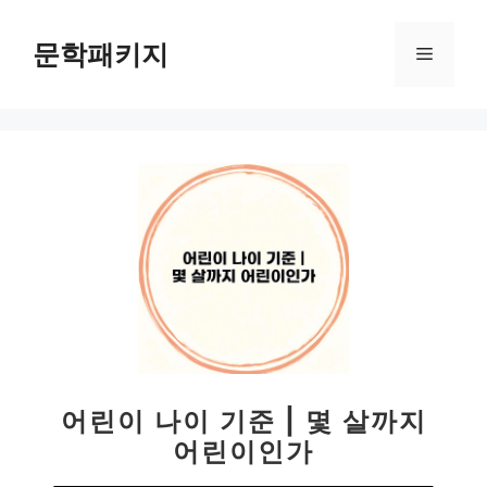
컨
텐
문학패키지
메
츠
로
뉴
건
너
뛰
기
어린이 나이 기준 | 몇 살까지
어린이인가