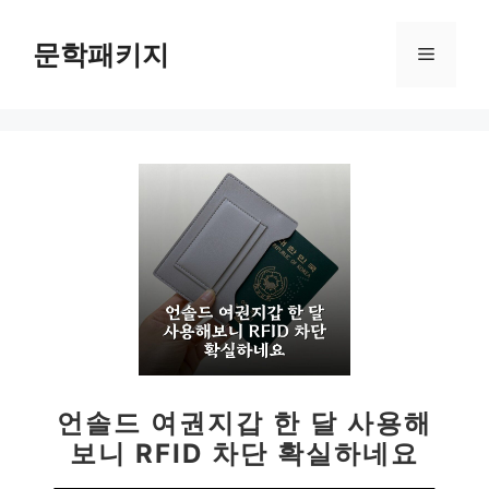
컨
텐
문학패키지
메
츠
로
뉴
건
너
뛰
기
언솔드 여권지갑 한 달 사용해
보니 RFID 차단 확실하네요