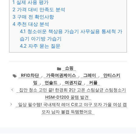
1
실제 사용 평가
2
가격 대비 만족도 분석
3
구매 전 확인사항
4
추천 대상 분석
4.1
청소쉬운 책상용 가습기 사무실용 통세척 가
습기 아기방 가습기
4.2
자주 묻는 질문
카
쇼핑
테
태
RFID차단
,
가죽여권케이스
,
그레이
,
안티스키
고
그
밍
,
언솔드
,
여권지갑
,
커플
리
집안 청소 고민 끝! 한경희 2단 고온 스팀살균 스팀청소기
HSM-D1200 꿀템 발견
일상 필수템! 국내제작 레더 C로고 야구 모자 가을 여성 캡
모자 남자 볼캡 득템했어요