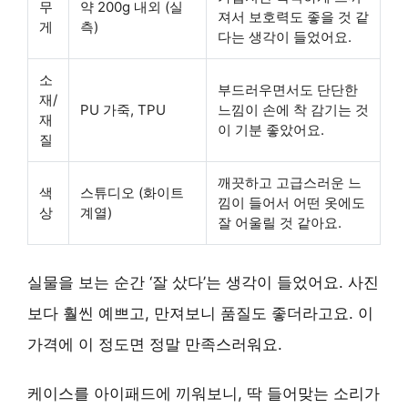
무
약 200g 내외 (실
져서 보호력도 좋을 것 같
게
측)
다는 생각이 들었어요.
소
부드러우면서도 단단한
재/
PU 가죽, TPU
느낌이 손에 착 감기는 것
재
이 기분 좋았어요.
질
깨끗하고 고급스러운 느
색
스튜디오 (화이트
낌이 들어서 어떤 옷에도
상
계열)
잘 어울릴 것 같아요.
실물을 보는 순간 ‘잘 샀다’는 생각이 들었어요. 사진
보다 훨씬 예쁘고, 만져보니 품질도 좋더라고요. 이
가격에 이 정도면 정말 만족스러워요.
케이스를 아이패드에 끼워보니, 딱 들어맞는 소리가