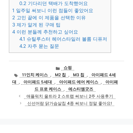
0.2
기다리던 택배가 도착했어요
1
일주일 써보니 이런 점들이 좋았어요
2
고민 끝에 이 제품을 선택한 이유
3
제가 알게 된 구매 팁
4
이런 분들께 추천하고 싶어요
4.1
슈틸루스터 헤어스타일러 볼륨 디퓨저
4.2
자주 묻는 질문
카
쇼핑
테
태
11인치 케이스
,
M2 칩
,
M3 칩
,
아이패드 4세
고
그
대
,
아이패드 5세대
,
아이패드 에어 케이스
,
아이패
리
드 프로 케이스
,
에스티엠굿즈
애플워치 울트라 2 스트랩 써보니 2주 사용후기
신선어람 닭가슴살칩 4종 써보니 정말 좋아요!