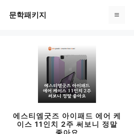
컨
텐
문학패키지
메
츠
로
뉴
건
너
뛰
기
에스티엠굿즈 아이패드 에어 케
이스 11인치 2주 써보니 정말
좋아요