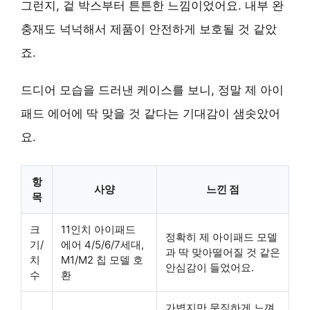
그런지, 겉 박스부터 튼튼한 느낌이었어요. 내부 완
충재도 넉넉해서 제품이 안전하게 보호될 것 같았
죠.
드디어 모습을 드러낸 케이스를 보니, 정말 제 아이
패드 에어에 딱 맞을 것 같다는 기대감이 샘솟았어
요.
항
사양
느낀 점
목
크
11인치 아이패드
정확히 제 아이패드 모델
기/
에어 4/5/6/7세대,
과 딱 맞아떨어질 것 같은
치
M1/M2 칩 모델 호
안심감이 들었어요.
수
환
가볍지만 묵직하게 느껴