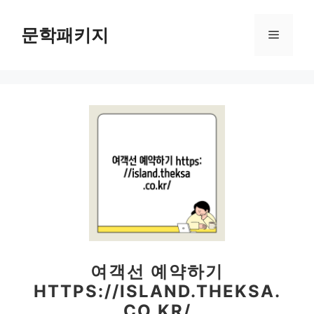
컨
텐
문학패키지
메
츠
로
뉴
건
너
뛰
기
여객선 예약하기
HTTPS://ISLAND.THEKSA.
CO.KR/