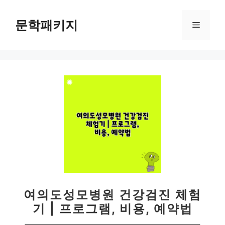
컨
텐
문학패키지
메
츠
로
뉴
건
너
뛰
기
여의도성모병원 건강검진 체험
기 | 프로그램, 비용, 예약법