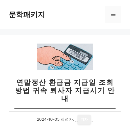
컨
텐
문학패키지
메
츠
로
뉴
건
너
뛰
기
연말정산 환급금 지급일 조회
방법 귀속 퇴사자 지급시기 안
내
2024-10-05
작성자:
기자