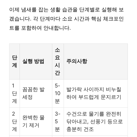
이제 냄새를 잡는 생활 습관을 단계별로 실행해 보
겠습니다. 각 단계마다 소요 시간과 핵심 체크포인
트를 포함하여 안내합니다.
소
단
요
실행 방법
주의사항
계
시
간
1
5-
꼼꼼한 발
발가락 사이까지 비누칠
단
10
세정
하여 부드럽게 문지르기
계
분
2
3-
수건으로 물기를 완전히
완벽한 물
단
5
닦아내고, 선풍기 등으로
기 제거
계
분
충분히 건조