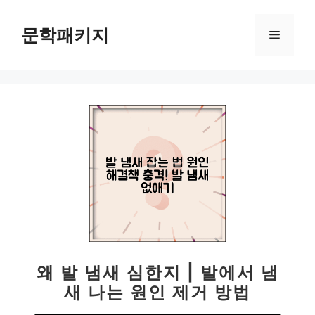
컨
텐
문학패키지
메
츠
로
뉴
건
너
뛰
기
왜 발 냄새 심한지 | 발에서 냄
새 나는 원인 제거 방법