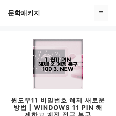
컨
텐
문학패키지
메
츠
로
뉴
건
너
뛰
기
윈도우11 비밀번호 해제 새로운
방법 | WINDOWS 11 PIN 해
제하고 계정 접근 복구