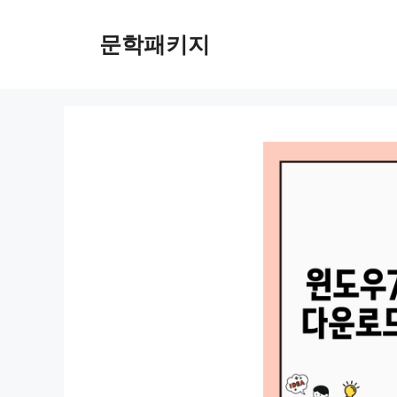
컨
텐
문학패키지
츠
로
건
너
뛰
기