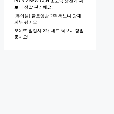
PD 3.2 65W GaN 초고속 충전기 써
보니 정말 편리해요!
[듀이셀] 글로잉밤 2주 써보니 광채
피부 됐어요
오데뜨 앞접시 2개 세트 써보니 정말
좋아요!