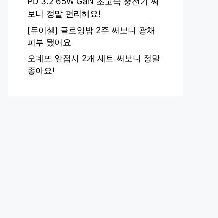
PD 3.2 65W GaN 초고속 충전기 써
보니 정말 편리해요!
[듀이셀] 글로잉밤 2주 써보니 광채
피부 됐어요
오데뜨 앞접시 2개 세트 써보니 정말
좋아요!