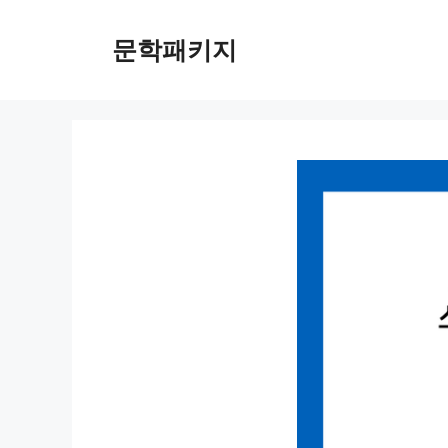
컨
텐
문학패키지
츠
로
건
너
뛰
기