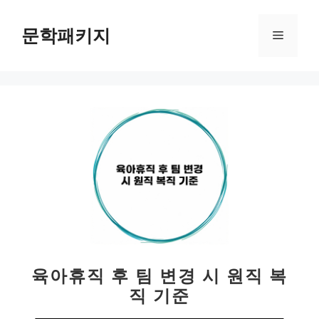
컨
텐
문학패키지
메
츠
로
뉴
건
너
뛰
기
육아휴직 후 팀 변경 시 원직 복
직 기준